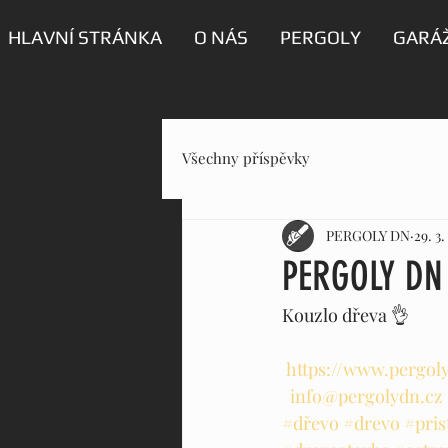
HLAVNÍ STRÁNKA
O NÁS
PERGOLY
GARÁŽ
Všechny příspěvky
PERGOLY DN
29. 3
PERGOLY DN
Kouzlo dřeva 👌
https://www.pergol
info@pergolydn.cz
#dřevo
#drevo
#pris