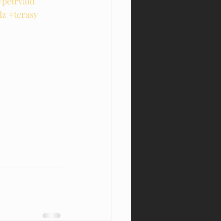
#petrvald
lz
#terasy