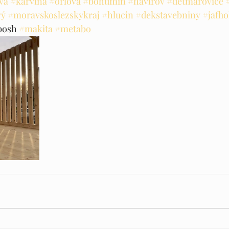
va
#karvina
#orlova
#bohumin
#havirov
#detmarovice
vý
#moravskoslezskykraj
#hlucin
#dekstavebniny
#jafho
bosh 
#makita
#metabo