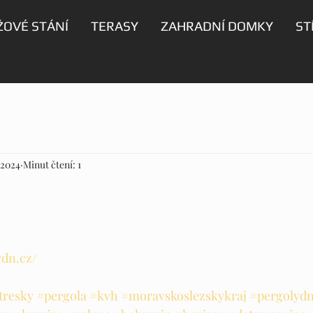
OVÉ STÁNÍ
TERASY
ZAHRADNÍ DOMKY
ST
. 2024
Minut čtení: 1
ydn.cz/
tresky
#pergola
#kvh
#moravskoslezskykraj
#pergolyd