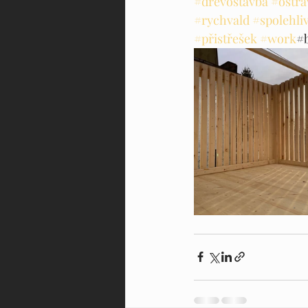
#drevostavba
#ostra
#rychvald
#spolehli
#přistřešek
#work
#