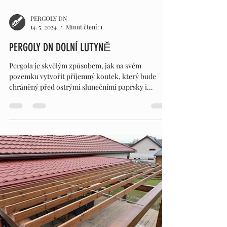
PERGOLY DN
14. 5. 2024
Minut čtení: 1
PERGOLY DN DOLNÍ LUTYNĚ
Pergola je skvělým způsobem, jak na svém
pozemku vytvořit příjemný koutek, který bude
chráněný před ostrými slunečními paprsky i
deštěm....