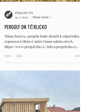
PERGOLY DN
14. 5. 2024
Minut čtení: 1
PERGOLY DN TĚRLICKO
Máme hotovo, pergola bude sloužit k odpočinku a
regeneraci Olejový nátěr Osmo odstín ořech.
https://www.pergolydn.cz/ info@pergolydn.cz...