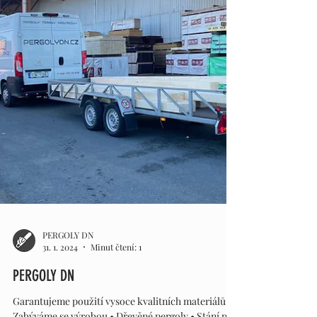
5. 2. 2024
Minut čtení: 1
PERGOLY DN
Potřebujete zastřešit svou terasu? Najdeme to
nejvhodnější řešení. Vyrábíme dřevěné konstrukce
na míru pro váš dům, dle vašich přání +...