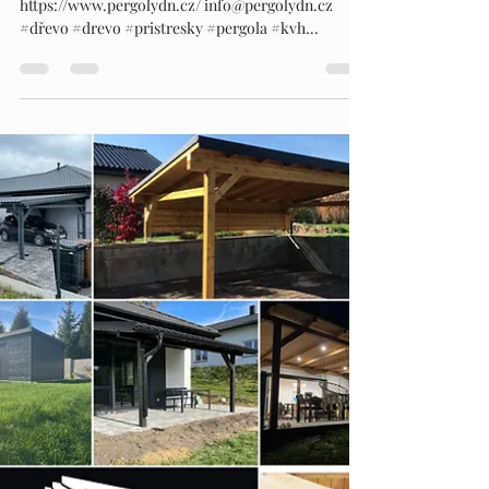
PERGOLY DN
29. 3. 2024
Minut čtení: 1
PERGOLY DN
Dnešní realizace betonových patek ☑️
https://www.pergolydn.cz/ info@pergolydn.cz
#dřevo #drevo #pristresky #pergola #kvh...