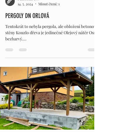
PERGOLY DN
14. 5. 2024
Minut čtení: 1
PERGOLY DN ORLOVÁ
Tentokrát to nebyla pergola, ale obložení betonové
stěny Kouzlo dřeva je jedinečné Olejový nátěr Osmo
bezbarvý....