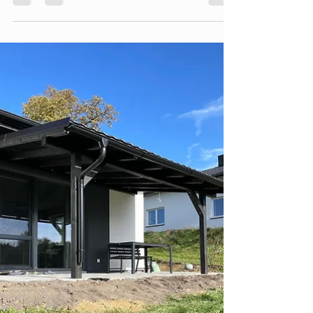
PERGOLY DN
29. 1. 2024
Minut čtení: 1
PERGOLY DN
Dnes jsme dokončili realizaci přístřešku na
betonových sloupech s plechovou krytinou. 🔘
konstrukce kvh 🔘 odstín krytiny antracit 🔘...