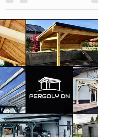
4. 4. 2024
Minut čtení: 1
PERGOLY DN
Pravě jsme dokončili krásnou pergolu KVH
konstrukce. Plechová krytina v odstínu hnědá
matná. Okapový systém hnědý. Bezbarvá olejová...