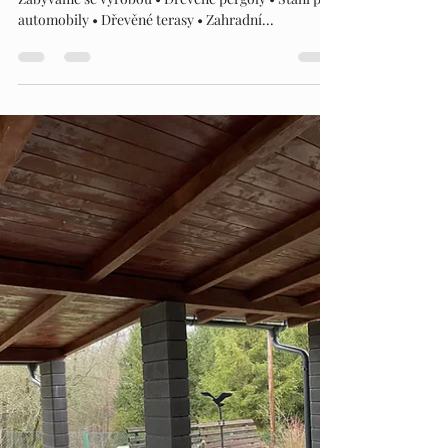
PERGOLY DN
31. 1. 2024
Minut čtení: 1
PERGOLY DN
Garantujeme použití vysoce kvalitních materiálů.
Zabýváme se výrobou • Dřevěné pergoly • Stání pro
automobily • Dřevěné terasy • Zahradní...