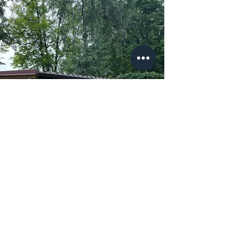
PERGOLY DN
26. 10. 2023
Minut čtení: 1
Pergoly DN
Máme hotovo ☑️ Posezení pod dřevěnou pergolou
by mělo být součástí každého rodinného domu. Je
to nezbytná oáza klidu, kde můžete od jara...