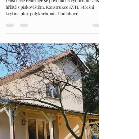
PERGOLY DN
4. 4. 2024
Minut čtení: 1
PERGOLY DN
Další naše realizace se povedla na výbornou Dětské
hřiště s pískovištěm. Konstrukce KVH. Střešní
krytina plný polykarbonát. Podlahové...