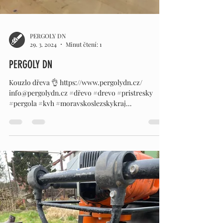
PERGOLY DN
29. 3. 2024
Minut čtení: 1
PERGOLY DN
Kouzlo dřeva 👌 https://www.pergolydn.cz/
info@pergolydn.cz #dřevo #drevo #pristresky
#pergola #kvh #moravskoslezskykraj
#pergolydn...