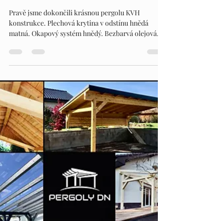
PERGOLY DN
4. 4. 2024
Minut čtení: 1
PERGOLY DN
Pravě jsme dokončili krásnou pergolu KVH
konstrukce. Plechová krytina v odstínu hnědá
matná. Okapový systém hnědý. Bezbarvá olejová...