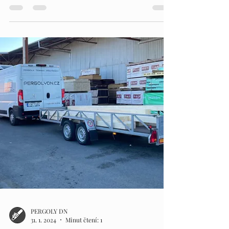
PERGOLY DN
5. 2. 2024
Minut čtení: 1
PERGOLY DN
Potřebujete zastřešit svou terasu? Najdeme to
nejvhodnější řešení. Vyrábíme dřevěné konstrukce
na míru pro váš dům, dle vašich přání +...