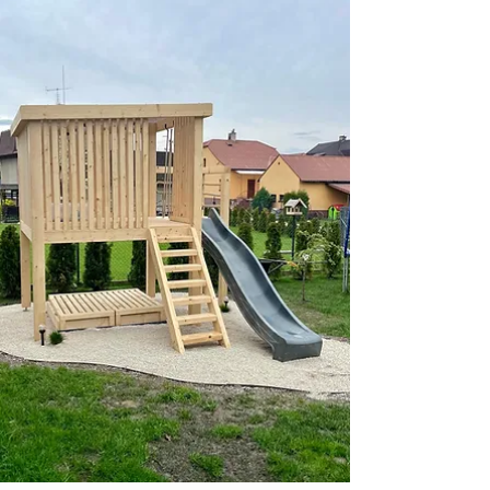
Máme hotovo, pergola bude sloužit k odpočinku a
regeneraci Olejový nátěr Osmo odstín ořech.
https://www.pergolydn.cz/ info@pergolydn.cz...