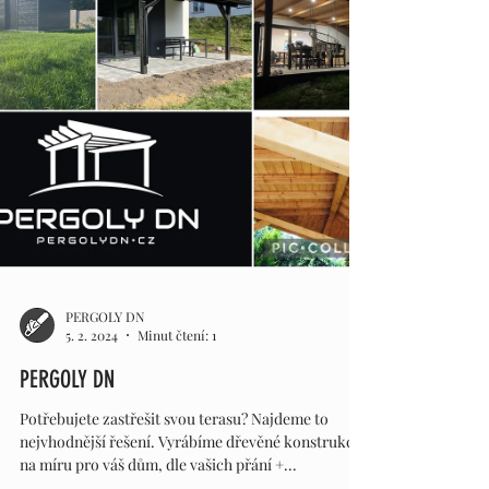
https://www.pergolydn.cz/ info@pergolydn.cz
#dřevo #drevo #pristresky #pergola #kvh...