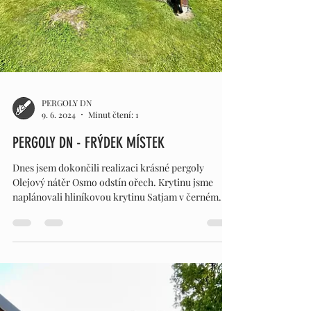
PERGOLY DN
9. 6. 2024
Minut čtení: 1
PERGOLY DN - FRÝDEK MÍSTEK
Dnes jsem dokončili realizaci krásné pergoly
Olejový nátěr Osmo odstín ořech. Krytinu jsme
naplánovali hliníkovou krytinu Satjam v černém...