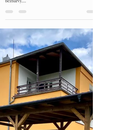
Tentokrát to nebyla pergola, ale obložení betonové
stěny Kouzlo dřeva je jedinečné Olejový nátěr Osmo
bezbarvý....