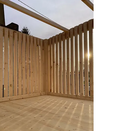
PERGOLY DN
29. 3. 2024
Minut čtení: 1
PERGOLY DN
Potřebujete zastřešit svou terasu? Najdeme to
nejvhodnější řešení. 🤝 Vyrábíme dřevěné
konstrukce na míru pro váš dům, dle vašich přání...