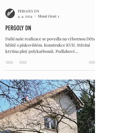
PERGOLY DN
4. 4. 2024
Minut čtení: 1
PERGOLY DN
Další naše realizace se povedla na výbornou Dětské
hřiště s pískovištěm. Konstrukce KVH. Střešní
krytina plný polykarbonát. Podlahové...