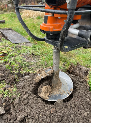
PERGOLY DN
Kouzlo dřeva 👌 https://www.pergolydn.cz/
info@pergolydn.cz #dřevo #drevo #pristresky
#pergola #kvh #moravskoslezskykraj
#pergolydn...