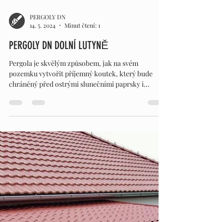
PERGOLY DN
14. 5. 2024
Minut čtení: 1
PERGOLY DN DOLNÍ LUTYNĚ
Pergola je skvělým způsobem, jak na svém
pozemku vytvořit příjemný koutek, který bude
chráněný před ostrými slunečními paprsky i
deštěm....