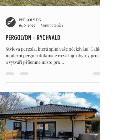
PERGOLY DN
16. 6. 2025
Minut čtení: 1
PERGOLYDN - RYCHVALD
Stylová pergola, která splní vaše očekávání! Tahle
moderní pergola dokonale rozšiřuje obytný prostor
a vytváří příjemné místo pro...