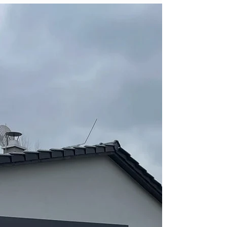
Tahle kráska v odstínu Teak od OSMO...