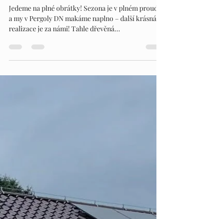
16. 6. 2025
Minut čtení: 1
PERGOLY DN - RYCHVALD
Jedeme na plné obrátky! Sezona je v plném proudu
a my v Pergoly DN makáme naplno – další krásná
realizace je za námi! Tahle dřevěná...