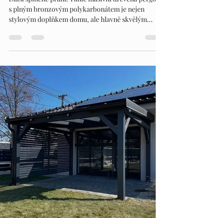
PERGOLY DN
16. 6. 2025
Minut čtení: 1
PERGOLYDN - HORNÍ ŽUKOV
Další splněné přání! Tahle masivní dřevěná pergola
s plným bronzovým polykarbonátem je nejen
stylovým doplňkem domu, ale hlavně skvělým...