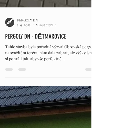
PERGOLY DN
5. 9. 2025
Minut čtení: 1
PERGOLY DN - DĚTMAROVICE
Tahle stavba byla pořádná výzva! Obrovská pergola
na svažitém terénu nám dala zabrat, ale výšky jsme
si pohráli tak, aby vše perfektně...