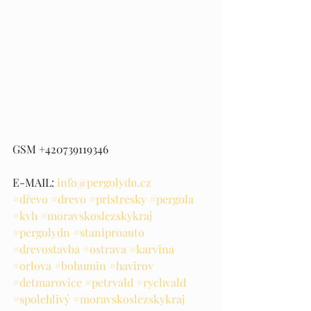
GSM +420739119346 
E-MAIL: 
info@pergolydn.cz
#dřevo
#drevo
#pristresky
#pergola
#kvh
#moravskoslezskykraj
#pergolydn
#staniproauto
#drevostavba
#ostrava
#karvina
#orlova
#bohumin
#havirov
#detmarovice
#petrvald
#rychvald
#spolehlivý
#moravskoslezskykraj