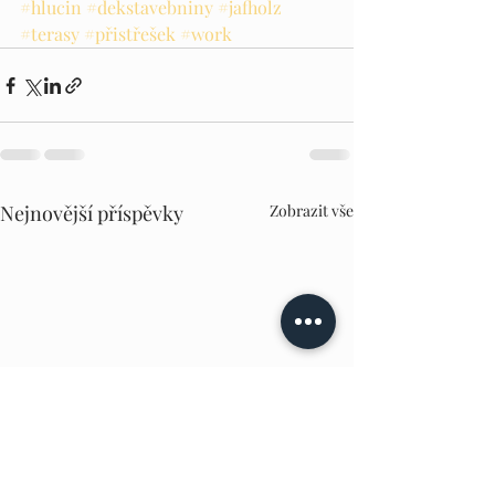
#hlucin
#dekstavebniny
#jafholz
#terasy
#přistřešek
#work
Nejnovější příspěvky
Zobrazit vše