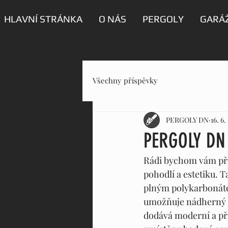
HLAVNÍ STRÁNKA
O NÁS
PERGOLY
GARÁŽ
Všechny příspěvky
PERGOLY DN
16. 6.
PERGOLY DN
Rádi bychom vám před
pohodlí a estetiku. T
plným polykarbonátem
umožňuje nádherný v
dodává moderní a při