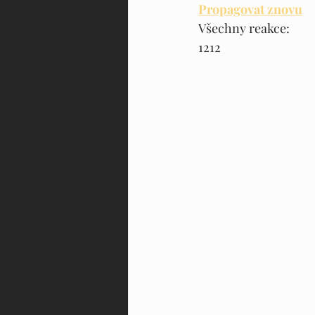
Propagovat znovu
Všechny reakce:
12
12