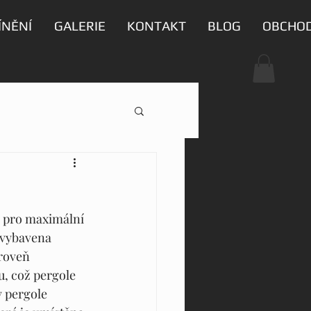
ÍNĚNÍ
GALERIE
KONTAKT
BLOG
OBCHO
a pro maximální 
 vybavena 
roveň 
, což pergole 
 pergole 