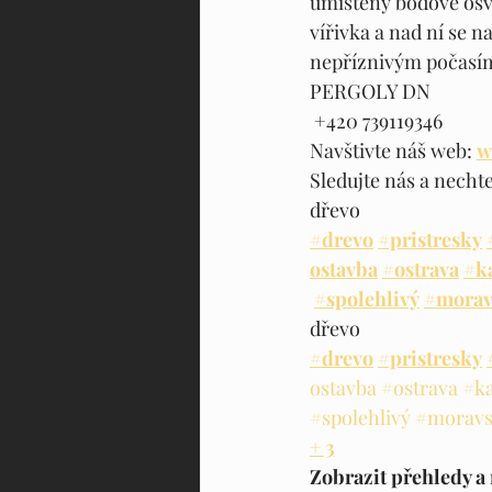
umístěny bodové osvět
vířivka a nad ní se n
nepříznivým počasí
PERGOLY DN
 +420 739119346
Navštivte náš web: 
w
Sledujte nás a nechte
dřevo 
#drevo
#pristresky
ostavba
#ostrava
#k
#spolehlivý
#morav
dřevo 
#drevo
#pristresky
ostavba
#ostrava
#ka
#spolehlivý
#moravs
+ 3
Zobrazit přehledy a