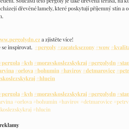
lení. Součástí této pergoly je také dřevěná terasa, na kt
acházejí dřevěné lamely, které poskytují příjemný stín a 
m.
ww.pergolydn.cz
 a zjistěte více!
 se inspirovat.  
#pergoly
#zacateksezony
#wow
#kvalit
#pergola
#kvh
#moravskoslezskykraj
#pergolydn
#sta
arvina
#orlova
#bohumin
#havirov
#detmarovice
#pet
skoslezskykraj
#hlucin
#pergola
#kvh
#moravskoslezskykraj
#pergolydn
#sta
rvina
#orlova
#bohumin
#havirov
#detmarovice
#petrv
koslezskykraj
#hlucin
 reklamy