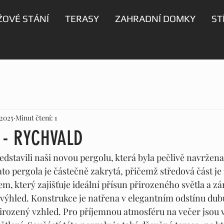
OVÉ STÁNÍ
TERASY
ZAHRADNÍ DOMKY
ST
 2025
Minut čtení: 1
 - RYCHVALD
stavili naši novou pergolu, která byla pečlivě navržen
ato pergola je částečně zakrytá, přičemž středová část je
, který zajišťuje ideální přísun přirozeného světla a zá
ýhled. Konstrukce je natřena v elegantním odstínu dubu
rozený vzhled. Pro příjemnou atmosféru na večer jsou v