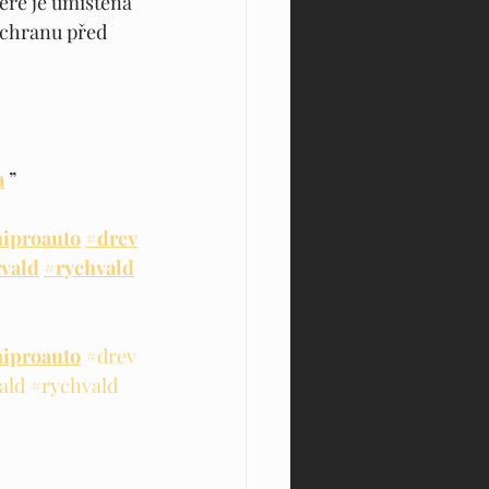
eré je umístěna 
ochranu před 
a
 ”
niproauto
#drev
rvald
#rychvald
niproauto
#drev
ald
#rychvald