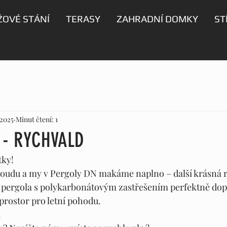
OVÉ STÁNÍ
TERASY
ZAHRADNÍ DOMKY
ST
 2025
Minut čtení: 1
 - RYCHVALD
tky!
oudu a my v Pergoly DN makáme naplno – další krásná re
 pergola s polykarbonátovým zastřešením perfektně dop
 prostor pro letní pohodu.
.