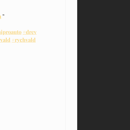
a
 ”
niproauto
#drev
rvald
#rychvald