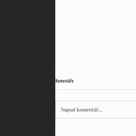
Komentáře
Pergoly DN
Napsat komentář...