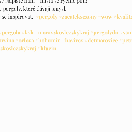
y? Napište nám – místa se rychle plní!
 pergoly, které dávají smysl.
 se inspirovat.  
#pergoly
#zacateksezony
#wow
#kvalit
#pergola
#kvh
#moravskoslezskykraj
#pergolydn
#sta
arvina
#orlova
#bohumin
#havirov
#detmarovice
#pet
skoslezskykraj
#hlucin