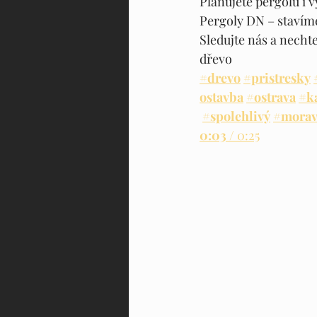
Plánujete pergolu i v
Pergoly DN – stavíme
Sledujte nás a nechte
dřevo 
#drevo
#pristresky
ostavba
#ostrava
#k
#spolehlivý
#morav
0:03
 / 0:25