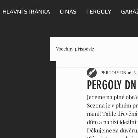
HLAVNÍ STRÁNKA
O NÁS
PERGOLY
GARÁŽ
Všechny příspěvky
PERGOLY DN
16. 6.
PERGOLY DN
Jedeme na plné obrá
Sezona je v plném pr
námi! Tahle dřevěná
dům a nabízí ideální
Děkujeme za důvěru