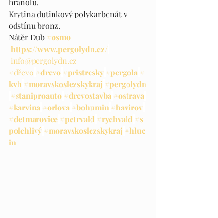
hranolu.
Krytina dutinkový polykarbonát v 
odstínu bronz.
Nátěr Dub 
#osmo
https://www.pergolydn.cz/
info@pergolydn.cz
#dřevo
#drevo
#pristresky
#pergola
#
kvh
#moravskoslezskykraj
#pergolydn
#staniproauto
#drevostavba
#ostrava
#karvina
#orlova
#bohumin
#havirov
#detmarovice
#petrvald
#rychvald
#s
polehlivý
#moravskoslezskykraj
#hluc
in