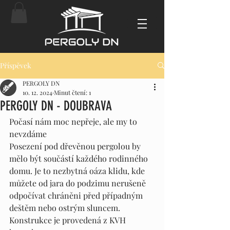
Příspěvek
PERGOLY DN
10. 12. 2024
Minut čtení: 1
PERGOLY DN - DOUBRAVA
Počasí nám moc nepřeje, ale my to 
nevzdáme
Posezení pod dřevěnou pergolou by 
mělo být součástí každého rodinného 
domu. Je to nezbytná oáza klidu, kde 
můžete od jara do podzimu nerušeně 
odpočívat chráněni před případným 
deštěm nebo ostrým sluncem.
Konstrukce je provedená z KVH 