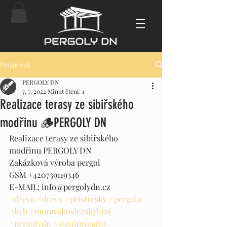
Příspěvek
PERGOLY DN
7. 7. 2022
Minut čtení: 1
Realizace terasy ze sibiřského
modřinu 🪵PERGOLY DN
Realizace terasy ze sibiřského 
modřinu PERGOLY DN 
Zakázková výroba pergol 
GSM +420739119346 
E-MAIL: info@pergolydn.cz 
#dřevo
#drevo
#pristresky
#pergola
#kvh
#moravskoslezskykraj
#pergolydn
#staniproauto