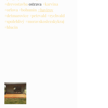
#drevostavba
 ostrava 
#karvina
#orlova
#bohumin
#havirov
#detmarovice
#petrvald
#rychvald
#spolehlivý
#moravskoslezskykraj
#hlucin