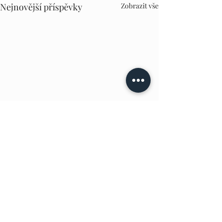
Nejnovější příspěvky
Zobrazit vše
Komentáře
Pergoly DN - Šenov