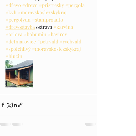
#dřevo
#drevo
#pristresky
#pergola
#kvh
#moravskoslezskykraj
#pergolydn
#staniproauto
#drevostavba
 ostrava 
#karvina
#orlova
#bohumin
#havirov
#detmarovice
#petrvald
#rychvald
#spolehlivý
#moravskoslezskykraj
#hlucin