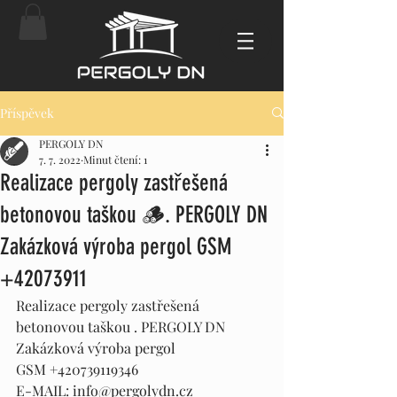
Příspěvek
PERGOLY DN
7. 7. 2022
Minut čtení: 1
Realizace pergoly zastřešená
betonovou taškou 🪵. PERGOLY DN
Zakázková výroba pergol GSM
+42073911
Realizace pergoly zastřešená 
betonovou taškou . PERGOLY DN 
Zakázková výroba pergol 
GSM +420739119346 
E-MAIL: info@pergolydn.cz 