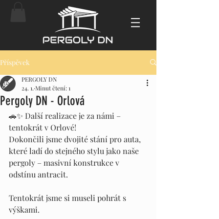
Příspěvek
PERGOLY DN
24. 1.
Minut čtení: 1
Pergoly DN - Orlová
🚗✨ Další realizace je za námi – 
tentokrát v Orlové!
Dokončili jsme dvojité stání pro auta, 
které ladí do stejného stylu jako naše 
pergoly – masivní konstrukce v 
odstínu antracit.
Tentokrát jsme si museli pohrát s 
výškami.