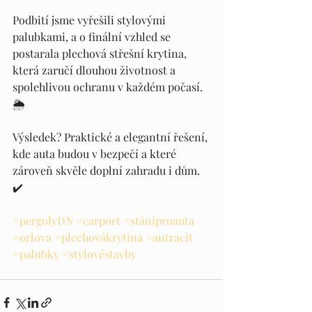
Podbití jsme vyřešili stylovými 
palubkami, a o finální vzhled se 
postarala plechová střešní krytina, 
která zaručí dlouhou životnost a 
spolehlivou ochranu v každém počasí. 
🌦️
Výsledek? Praktické a elegantní řešení, 
kde auta budou v bezpečí a které 
zároveň skvěle doplní zahradu i dům. 
✔️
#pergolyDN
#carport
#stáníproauta
#orlova
#plechovákrytina
#antracit
#palubky
#stylovéstavby