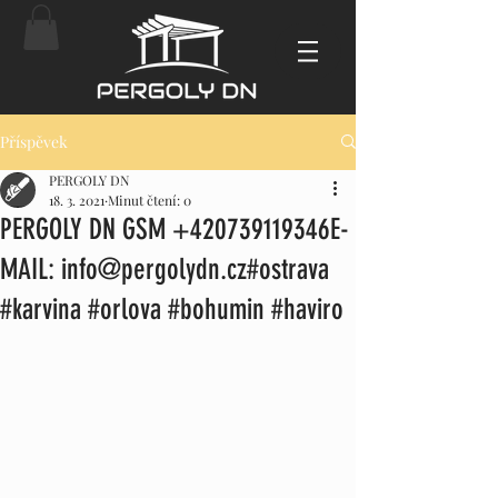
Příspěvek
PERGOLY DN
18. 3. 2021
Minut čtení: 0
PERGOLY DN GSM +420739119346E-
MAIL: info@pergolydn.cz#ostrava
#karvina #orlova #bohumin #haviro