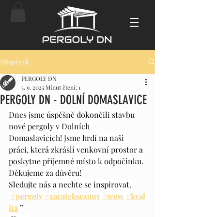
Příspěvek
PERGOLY DN
5. 9. 2025
Minut čtení: 1
PERGOLY DN - DOLNÍ DOMASLAVICE
Dnes jsme úspěšně dokončili stavbu 
nové pergoly v Dolních 
Domaslavicích! Jsme hrdí na naši 
práci, která zkrášlí venkovní prostor a 
poskytne příjemné místo k odpočinku. 
Děkujeme za důvěru!
Sledujte nás a nechte se inspirovat. 
#pergoly
#zacateksezony
#wow
#kval
ita
 ”