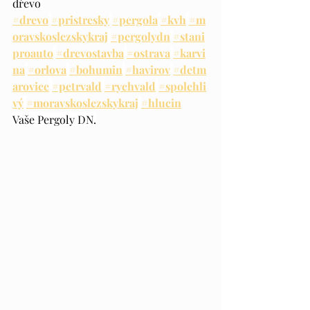
dřevo 
#drevo
#pristresky
#pergola
#kvh
#m
oravskoslezskykraj
#pergolydn
#stani
proauto
#drevostavba
#ostrava
#karvi
na
#orlova
#bohumin
#havirov
#detm
arovice
#petrvald
#rychvald
#spolehli
vý
#moravskoslezskykraj
#hlucin
Vaše Pergoly DN.