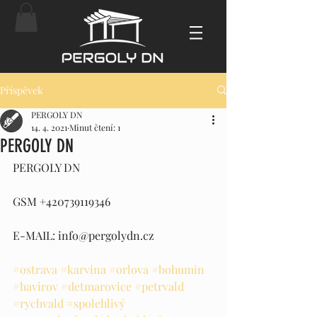
Příspěvek
PERGOLY DN
14. 4. 2021
Minut čtení: 1
PERGOLY DN
PERGOLY DN
GSM +420739119346
E-MAIL: info@pergolydn.cz
#ostrava
#karvina
#orlova
#bohumin
#havirov
#detmarovice
#petrvald
#rychvald
#spolehlivý