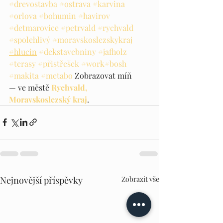
#drevostavba
#ostrava
#karvina
#orlova
#bohumin
#havirov
#detmarovice
#petrvald
#rychvald
#spolehlivý
#moravskoslezskykraj
#hlucin
#dekstavebniny
#jafholz
#terasy
#přistřešek
#work
#bosh
#makita
#metabo
 Zobrazovat míň
— ve městě 
Rychvald, 
Moravskoslezský kraj
.
Nejnovější příspěvky
Zobrazit vše