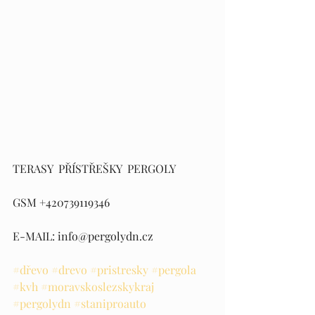
TERASY  PŘÍSTŘEŠKY  PERGOLY
GSM +420739119346
E-MAIL: info@pergolydn.cz
#dřevo
#drevo
#pristresky
#pergola
#kvh
#moravskoslezskykraj
#pergolydn
#staniproauto