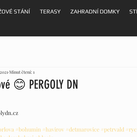
OVÉ STÁNÍ
TERASY
ZAHRADNÍ DOMKY
ST
 2021
Minut čtení: 1
ové 😊 PERGOLY DN
lydn.cz 
orlova
#bohumin
#havirov
#detmarovice
#petrvald
#ryc