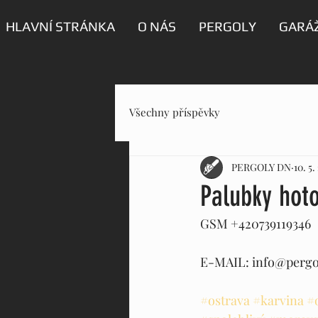
HLAVNÍ STRÁNKA
O NÁS
PERGOLY
GARÁŽ
Všechny příspěvky
PERGOLY DN
10. 5.
Palubky hot
GSM +420739119346 
E-MAIL: info@pergo
#ostrava
#karvina
#