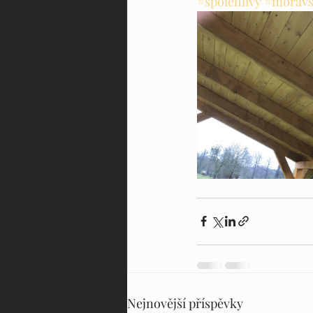
#spolehlivý
#moravs
Nejnovější příspěvky