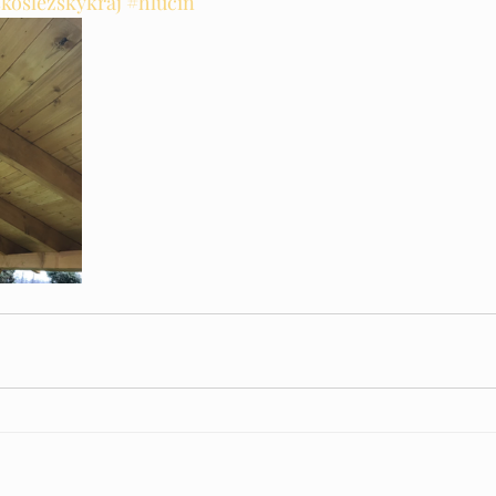
koslezskykraj
#hlucin