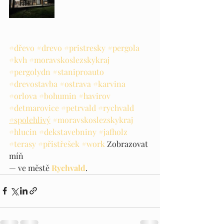
#dřevo
#drevo
#pristresky
#pergola
#kvh
#moravskoslezskykraj
#pergolydn
#staniproauto
#drevostavba
#ostrava
#karvina
#orlova
#bohumin
#havirov
#detmarovice
#petrvald
#rychvald
#spolehlivý
#moravskoslezskykraj
#hlucin
#dekstavebniny
#jafholz
#terasy
#přistřešek
#work
 Zobrazovat 
míň
— ve městě 
Rychvald
.