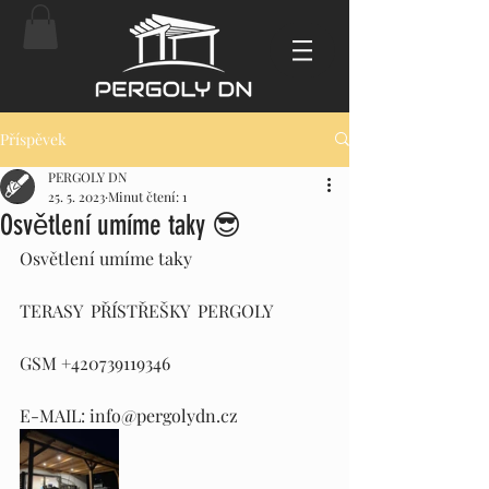
Příspěvek
PERGOLY DN
25. 5. 2023
Minut čtení: 1
Osvětlení umíme taky 😎
Osvětlení umíme taky 
TERASY  PŘÍSTŘEŠKY  PERGOLY
GSM +420739119346
E-MAIL: info@pergolydn.cz