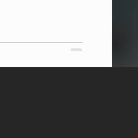
 prvního měření až po poslední
e při práci doplňuje, rozumí si beze
ší krásná realizace – čisté linie,
arbonát, který propouští světlo, ale
íky skvělý