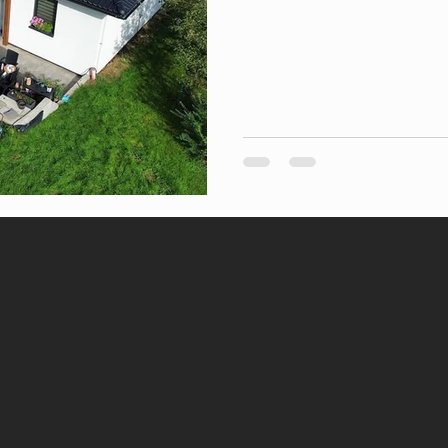
dáváme do něj maximum – od
šroubek. Jsme parta, která s
slov a jede na 100 %. Tady dal
dřevo, které má styl, a polyk
ochrání před deštěm ☀️🌧️ D