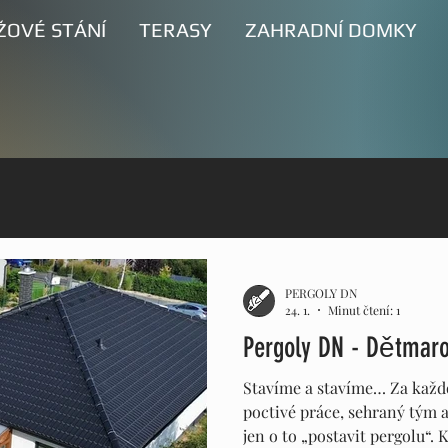
ŽOVÉ STÁNÍ
TERASY
ZAHRADNÍ DOMKY
PERGOLY DN
24. 1.
Minut čtení: 1
Pergoly DN - Dětmaro
Stavíme a stavíme… Za každou
poctivé práce, sehraný tým 
jen o to „postavit pergolu“.