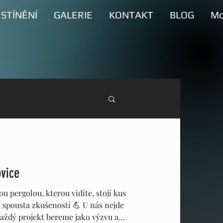
STÍNĚNÍ
GALERIE
KONTAKT
BLOG
Mo
vice
 pergolou, kterou vidíte, stojí kus
a spousta zkušeností 💪 U nás nejde
 Každý projekt bereme jako výzvu a